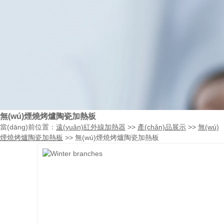
無(wú)煙燒烤爐陶瓷加熱板
當(dāng)前位置：
遠(yuǎn)紅外線加熱器
>>
產(chǎn)品展示
>>
無(wú)
煙燒烤爐陶瓷加熱板
>> 無(wú)煙燒烤爐陶瓷加熱板