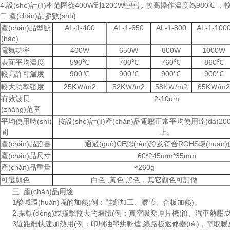
4.設(shè)計(jì)率范圍從400W到1200W，較高操作溫度為980℃ 
二 產(chǎn)品參數(shù)
產(chǎn)品型號
AL-1-400
AL-1-650
AL-1-800
AL-1-100
(hào)
電氣功率
400W
650W
800W
1000W
表面平均溫度
590
℃
700
℃
760
℃
860
℃
較高許可溫度
900
℃
900
℃
900
℃
900
℃
較大功率密度
25K
Ｗ
/m2
52K
Ｗ
/m2
58
K
Ｗ
/m2
65K
Ｗ
/m2
有效波長
2-10um
(zhǎng)范圍
平均使用時(shí)
按設(shè)計(jì)產(chǎn)品電壓正常平均使用達(dá)
20
間
上。
產(chǎn)品證書
通過(guò)
CE
認(rèn)證及符合
ROHS
環(huán
產(chǎn)品尺寸
60*245mm*35mm
產(chǎn)品重量
≈
260g
可選顏色
白色
,
黃色 黑色，其它顏色可訂做
三. 產(chǎn)品用途
1酸堿環(huán)境的加熱(例：鞋類加工、膠帶、合板加熱)。
2.振動(dòng)或撞擊較大的爐體(例：真空吸塑厚片機(jī)、汽車熱壓成型機
3近距離快速加熱用(例：印刷油墨烘乾爐,線路板返修臺(tái)，電取暖