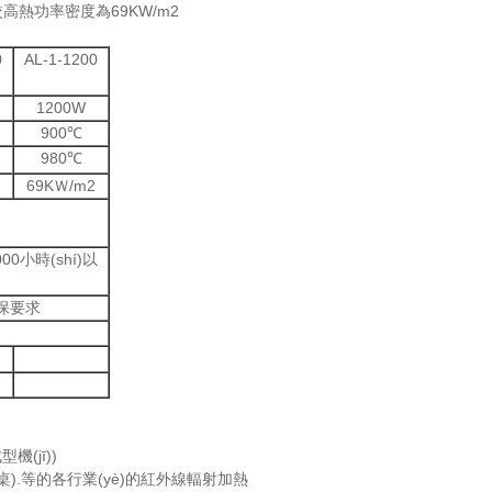
，較高熱功率密度為69KW/m2
0
AL-1-1200
1200W
900
℃
980
℃
69K
Ｗ
/m2
000
小時(shí)以
)保要求
(jī))
桌).等的各行業(yè)的紅外線輻射加熱