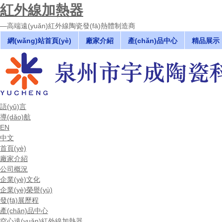
紅外線加熱器
—高端遠(yuǎn)紅外線陶瓷發(fā)熱體制造商
網(wǎng)站首頁(yè)
廠家介紹
產(chǎn)品中心
精品展示
語(yǔ)言
導(dǎo)航
EN
中文
首頁(yè)
廠家介紹
公司概況
企業(yè)文化
企業(yè)榮譽(yù)
發(fā)展歷程
產(chǎn)品中心
空心遠(yuǎn)紅外線加熱器